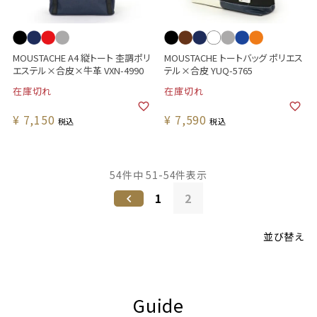
MOUSTACHE A4 縦トート 杢調ポリ
MOUSTACHE トートバッグ ポリエス
エステル×合皮×牛革 VXN-4990
テル×合皮 YUQ-5765
在庫切れ
在庫切れ
¥
7,150
¥
7,590
税込
税込
54
件中
51
-
54
件表示
1
2
並び替え
Guide