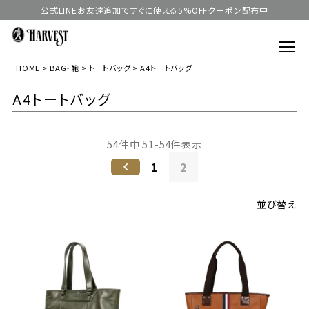
公式LINEお友達追加ですぐに使える5%OFFクーポン配布中
HOME
BAG・鞄
トートバッグ
A4トートバッグ
A4トートバッグ
54
件中
51
-
54
件表示
1
2
並び替え