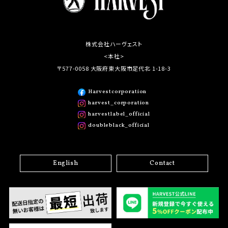
株式会社ハーヴェスト
<本社>
〒577-0058 大阪府東大阪市足代北 1-18-3
Harvestcorporation
harvest_corporation
harvestlabel_official
doubleblack_official
English
Contact