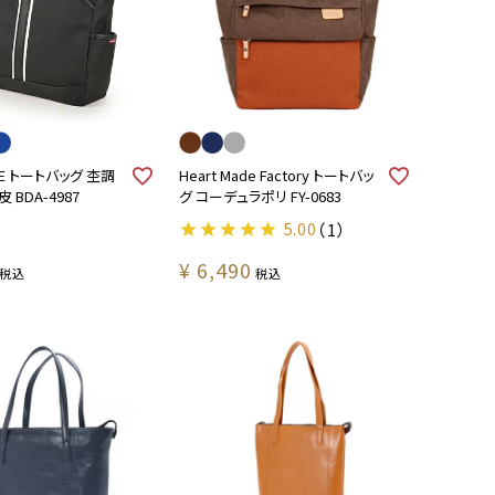
HE トートバッグ 杢調
Heart Made Factory トートバッ
 BDA-4987
グ コーデュラポリ FY-0683
5.00
（1）
¥
6,490
税込
税込