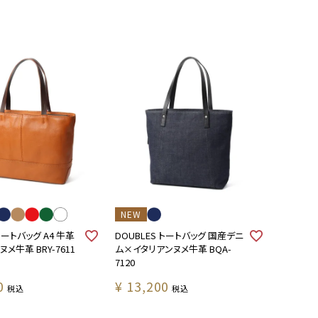
NEW
 トートバッグ A4 牛革
DOUBLES トートバッグ 国産デニ
メ牛革 BRY-7611
ム×イタリアンヌメ牛革 BQA-
7120
0
¥
13,200
税込
税込