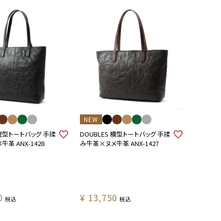
NEW
 縦型トートバッグ 手揉
DOUBLES 横型トートバッグ 手揉
革 ANX-1428
み牛革×ヌメ牛革 ANX-1427
0
¥
13,750
税込
税込