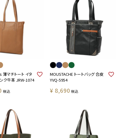
ees 薄マチトート イタ
MOUSTACHE トートバッグ 合皮
ク牛革 JRW-1074
YVQ-5954
0
¥
8,690
税込
税込