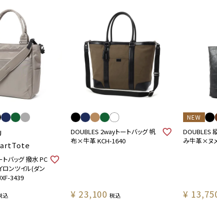
NEW
DOUBLES 2wayトートバッグ 帆
DOUBLES
U
布×牛革 KCH-1640
み牛革×ヌメ牛
artTote
トートバッグ 撥水 PC
イロンツイル(ダン
F-3439
¥
23,100
¥
13,75
税込
税込