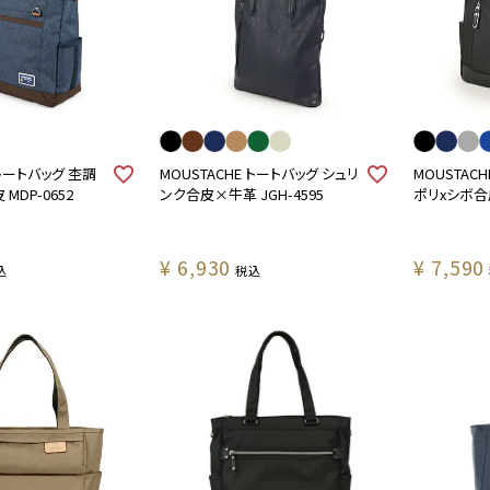
 トートバッグ 杢調
MOUSTACHE トートバッグ シュリ
MOUSTAC
MDP-0652
ンク合皮×牛革 JGH-4595
ポリxシボ合皮
¥
6,930
¥
7,590
込
税込