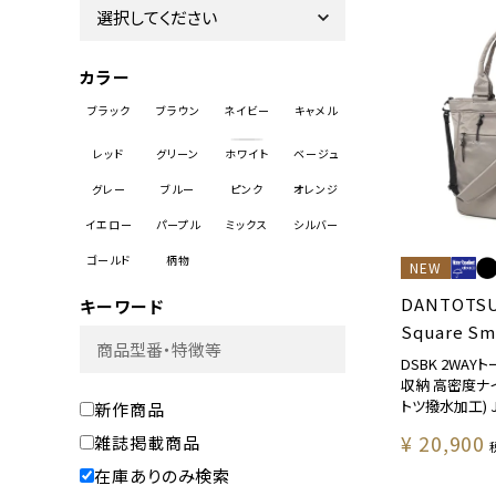
カラー
NEW
DANTOTS
キーワード
Square Sm
DSBK 2WAY
収納 高密度ナ
トツ撥水加工) JX
新作商品
¥
20,900
雑誌掲載商品
在庫ありのみ検索