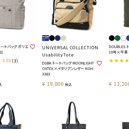
 トートバッグ ポリエ
DOUBLES
UNIVERSAL COLLECTION
21
10号×牛革 B
UsabilityTote
5.00
（3）
DSBK トートバッグ MOONLIGHT
OXTEX.×イタリアンレザー KOH-
3383
¥
19,800
¥
13,20
込
税込