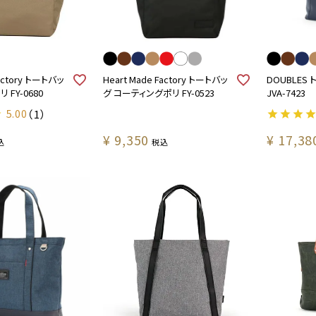
Factory トートバッ
Heart Made Factory トートバッ
DOUBLES
 FY-0680
グ コーティングポリ FY-0523
JVA-7423
5.00
（1）
¥
9,350
¥
17,38
込
税込