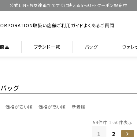
公式LINEお友達追加ですぐに使える5%OFFクーポン配布中
CORPORATION
取扱い店舗
ご利用ガイド
よくあるご質問
商品
ブランド一覧
バッグ
ウォレ
トバッグ
価格が安い順
価格が高い順
新着順
54
件中
1
-
50
件表示
1
2