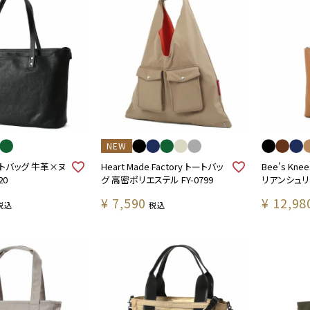
NEW
ートバッグ 牛革×ヌ
Heart Made Factory トートバッ
Bee's Kn
20
グ 高密ポリエステル FY-0799
リアンシュリン
¥
7,590
¥
12,98
税込
税込