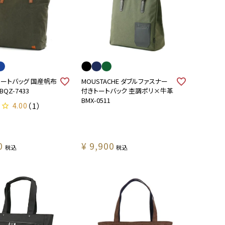
 トートバッグ 国産帆布
MOUSTACHE ダブルファスナー
QZ-7433
付きトートバック 杢調ポリ×牛革
BMX-0511
4.00
（1）
0
¥
9,900
税込
税込