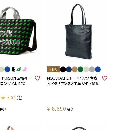
NEW
F POISON 2wayトー
MOUSTACHE トートバッグ 合皮
ロンツイル BEO-
×イタリアンヌメ牛革 VYE-4818
5.00
（1）
¥
8,690
税込
税込