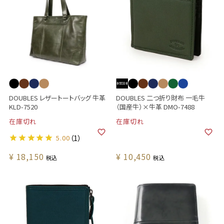
DOUBLES レザートートバッグ 牛革
DOUBLES 二つ折り財布 一毛牛
KLD-7520
（国産牛）×牛革 DMO-7488
在庫切れ
在庫切れ
5.00
（1）
¥
18,150
¥
10,450
税込
税込