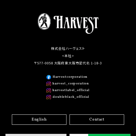
株式会社ハーヴェスト
<本社>
〒577-0058 大阪府東大阪市足代北 1-18-3
Harvestcorporation
harvest_corporation
harvestlabel_official
doubleblack_official
English
Contact