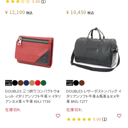
3.00
（1）
¥
12,100
¥
10,450
税込
税込
DOUBLES 三つ折りコンパクトウォ
DOUBLES レザーボストンバッグ イ
レット イタリアンソフト牛革×イタリ
タリアンソフト牛革＆馬革＆ヌメ牛
アンヌメ革×牛革 KNJ-7730
革 BNS-7277
在庫切れ
在庫切れ
5.00
（1）