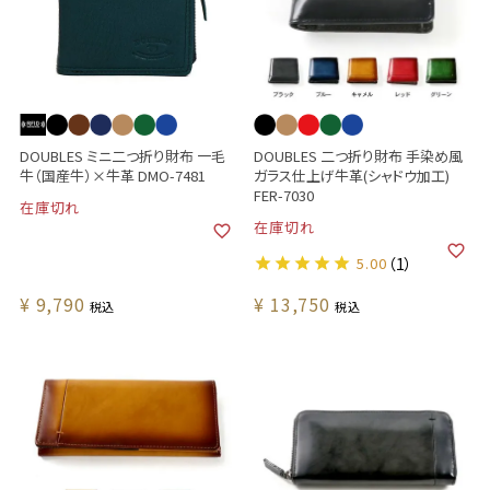
DOUBLES ミニ二つ折り財布 一毛
DOUBLES 二つ折り財布 手染め風
牛（国産牛）×牛革 DMO-7481
ガラス仕上げ牛革(シャドウ加工)
FER-7030
在庫切れ
在庫切れ
5.00
（1）
¥
9,790
¥
13,750
税込
税込