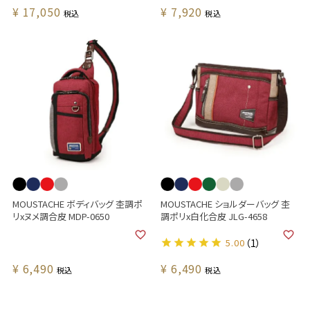
¥
17,050
¥
7,920
税込
税込
MOUSTACHE ボディバッグ 杢調ポ
MOUSTACHE ショルダーバッグ 杢
リxヌメ調合皮 MDP-0650
調ポリx白化合皮 JLG-4658
5.00
（1）
¥
6,490
¥
6,490
税込
税込