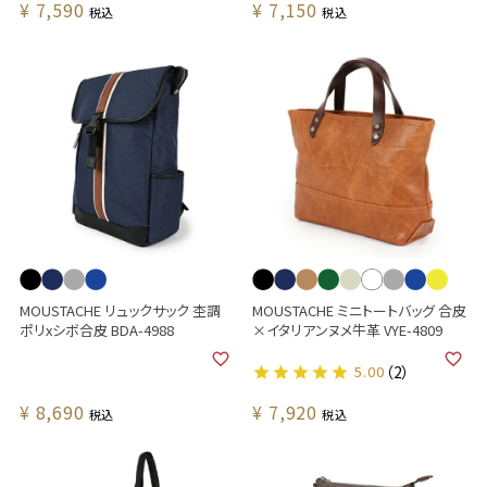
¥
7,590
¥
7,150
税込
税込
MOUSTACHE リュックサック 杢調
MOUSTACHE ミニトートバッグ 合皮
ポリxシボ合皮 BDA-4988
×イタリアンヌメ牛革 VYE-4809
5.00
（2）
¥
8,690
¥
7,920
税込
税込