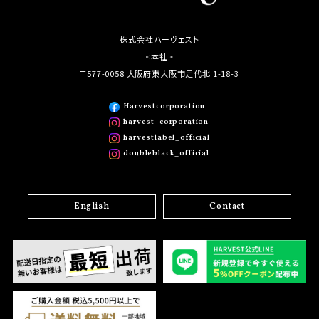
株式会社ハーヴェスト
<本社>
〒577-0058 大阪府東大阪市足代北 1-18-3
Harvestcorporation
harvest_corporation
harvestlabel_official
doubleblack_official
English
Contact