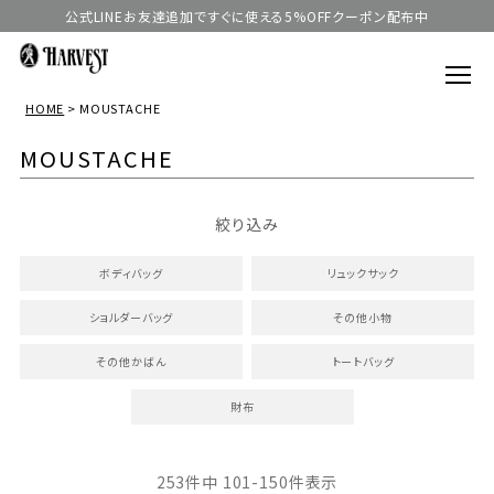
公式LINEお友達追加ですぐに使える5%OFFクーポン配布中
HOME
MOUSTACHE
MOUSTACHE
絞り込み
ボディバッグ
リュックサック
ショルダーバッグ
その他小物
その他かばん
トートバッグ
財布
253
件中
101
-
150
件表示