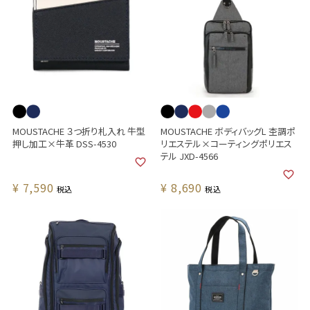
MOUSTACHE ３つ折り札入れ 牛型
MOUSTACHE ボディバッグL 杢調ポ
押し加工×牛革 DSS-4530
リエステル×コーティングポリエス
テル JXD-4566
¥
7,590
¥
8,690
税込
税込