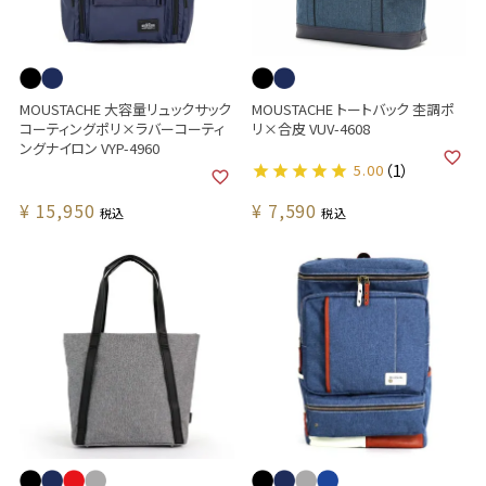
MOUSTACHE 大容量リュックサック
MOUSTACHE トートバック 杢調ポ
コーティングポリ×ラバーコーティ
リ×合皮 VUV-4608
ングナイロン VYP-4960
5.00
（1）
¥
15,950
¥
7,590
税込
税込