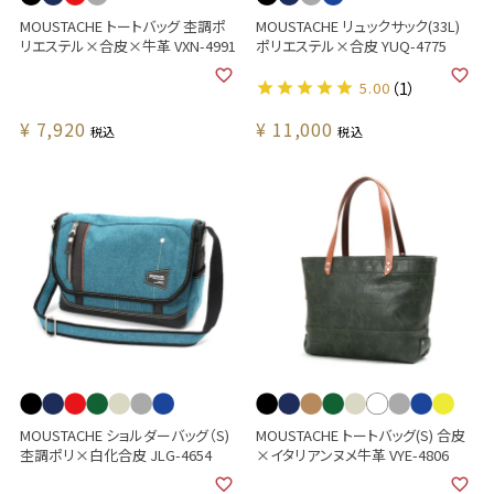
MOUSTACHE トートバッグ 杢調ポ
MOUSTACHE リュックサック(33L)
リエステル×合皮×牛革 VXN-4991
ポリエステル×合皮 YUQ-4775
5.00
（1）
¥
7,920
¥
11,000
税込
税込
MOUSTACHE ショルダーバッグ（S)
MOUSTACHE トートバッグ(S) 合皮
杢調ポリ×白化合皮 JLG-4654
×イタリアンヌメ牛革 VYE-4806