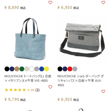
¥
8,690
¥
6,930
税込
税込
MOUSTACHE トートバッグ(L) 合皮
MOUSTACHE ショルダーバッグ ポ
×イタリアンヌメ牛革 VYE-4805
リキャンパス×合皮×牛革 VUV-
4601
5.00
（3）
¥
9,790
¥
6,930
税込
税込