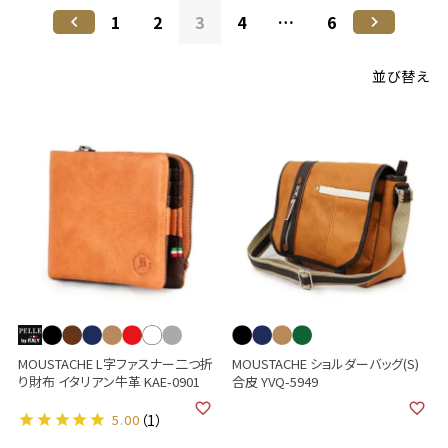
1
2
3
4
…
6
並び替え
MOUSTACHE L字ファスナー二つ折
MOUSTACHE ショルダーバッグ(S)
り財布 イタリアン牛革 KAE-0901
合皮 YVQ-5949
5.00
（1）