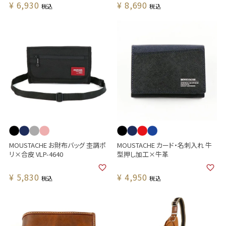
¥
6,930
¥
8,690
税込
税込
MOUSTACHE お財布バッグ 杢調ポ
MOUSTACHE カード・名刺入れ 牛
リ×合皮 VLP-4640
型押し加工×牛革
¥
5,830
¥
4,950
税込
税込