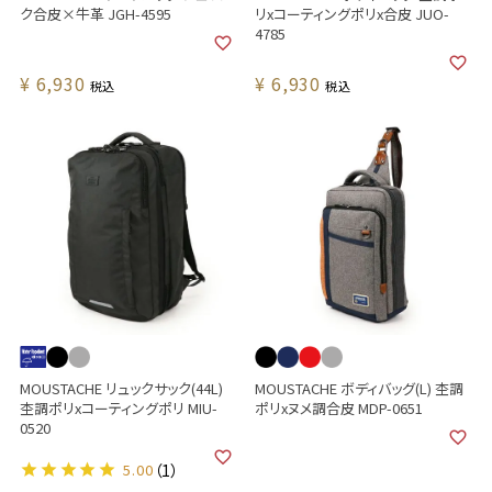
ク合皮×牛革 JGH-4595
リxコーティングポリx合皮 JUO-
4785
¥
6,930
¥
6,930
税込
税込
MOUSTACHE リュックサック(44L)
MOUSTACHE ボディバッグ(L) 杢調
杢調ポリxコーティングポリ MIU-
ポリxヌメ調合皮 MDP-0651
0520
5.00
（1）