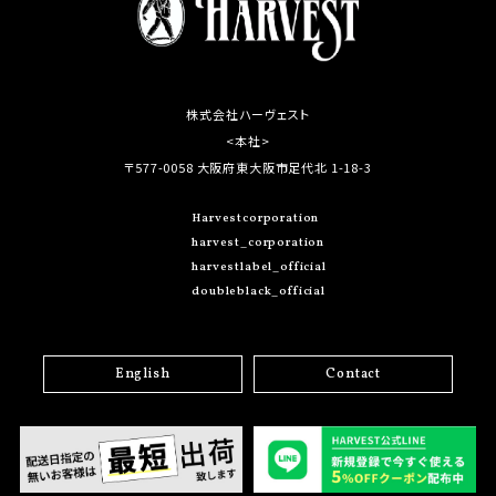
株式会社ハーヴェスト
<本社>
〒577-0058 大阪府東大阪市足代北 1-18-3
Harvestcorporation
harvest_corporation
harvestlabel_official
doubleblack_official
English
Contact