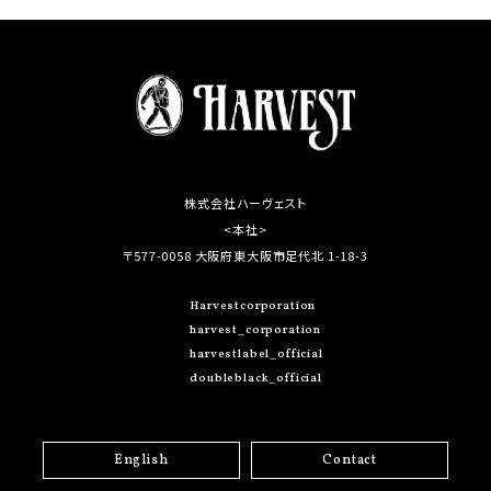
株式会社ハーヴェスト
<本社>
〒577-0058 大阪府東大阪市足代北 1-18-3
Harvestcorporation
harvest_corporation
harvestlabel_official
doubleblack_official
English
Contact