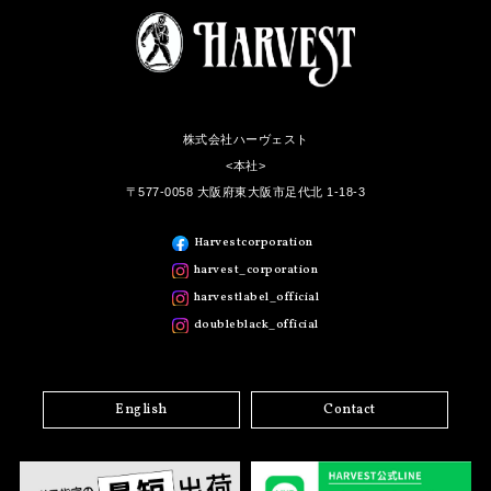
株式会社ハーヴェスト
<本社>
〒577-0058 大阪府東大阪市足代北 1-18-3
Harvestcorporation
harvest_corporation
harvestlabel_official
doubleblack_official
English
Contact