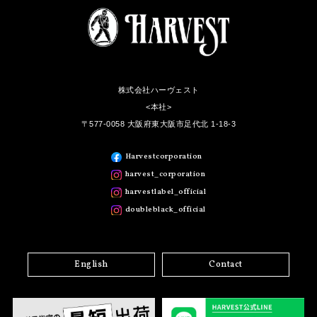
株式会社ハーヴェスト
<本社>
〒577-0058 大阪府東大阪市足代北 1-18-3
Harvestcorporation
harvest_corporation
harvestlabel_official
doubleblack_official
English
Contact