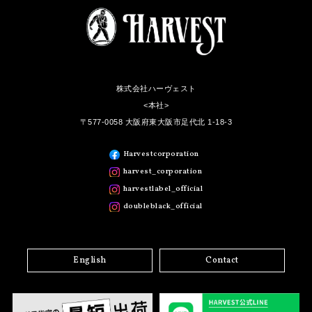
株式会社ハーヴェスト
<本社>
〒577-0058 大阪府東大阪市足代北 1-18-3
Harvestcorporation
harvest_corporation
harvestlabel_official
doubleblack_official
English
Contact