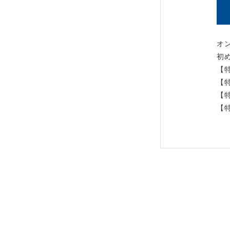
オ
初
【
【
【
【