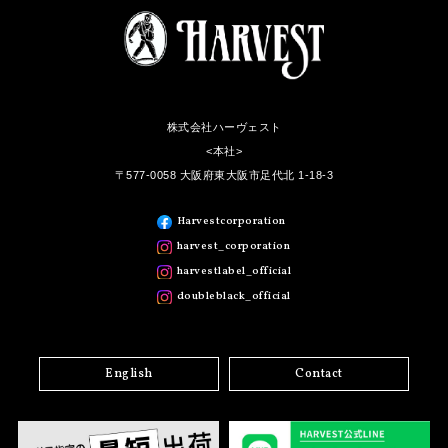
株式会社ハーヴェスト
<本社>
〒577-0058 大阪府東大阪市足代北 1-18-3
Harvestcorporation
harvest_corporation
harvestlabel_official
doubleblack_official
English
Contact