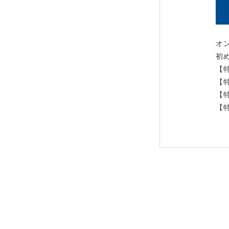
オ
初
【
【
【
【