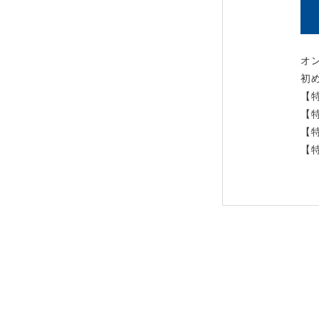
オ
初
【
【
【
【