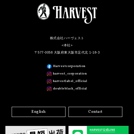
株式会社ハーヴェスト
<本社>
〒577-0058 大阪府東大阪市足代北 1-18-3
Harvestcorporation
harvest_corporation
harvestlabel_official
doubleblack_official
English
Contact