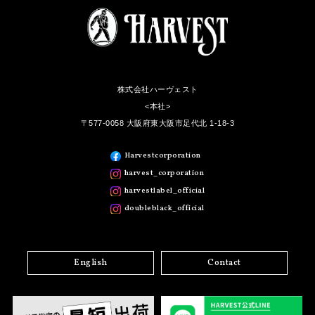
株式会社ハーヴェスト
<本社>
〒577-0058 大阪府東大阪市足代北 1-18-3
Harvestcorporation
harvest_corporation
harvestlabel_official
doubleblack_official
English
Contact