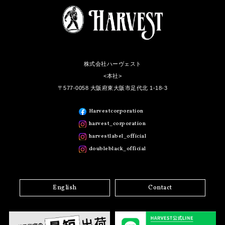
株式会社ハーヴェスト
<本社>
〒577-0058 大阪府東大阪市足代北 1-18-3
Harvestcorporation
harvest_corporation
harvestlabel_official
doubleblack_official
English
Contact