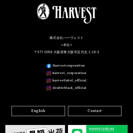
株式会社ハーヴェスト
<本社>
〒577-0058 大阪府東大阪市足代北 1-18-3
Harvestcorporation
harvest_corporation
harvestlabel_official
doubleblack_official
English
Contact