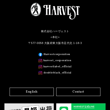
株式会社ハーヴェスト
<本社>
〒577-0058 大阪府東大阪市足代北 1-18-3
Harvestcorporation
harvest_corporation
harvestlabel_official
doubleblack_official
English
Contact