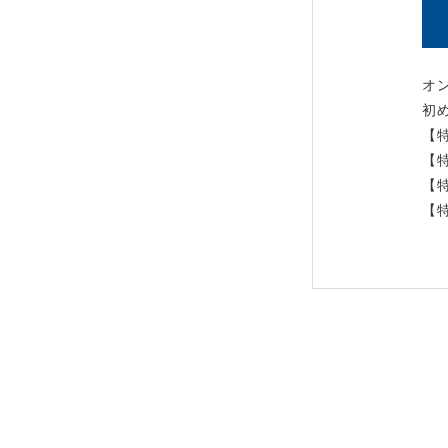
オ
初
【
【
【
【