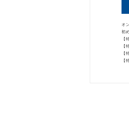
オ
初
【
【
【
【