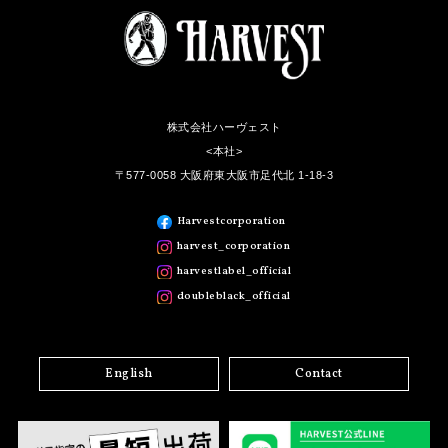
株式会社ハーヴェスト
<本社>
〒577-0058 大阪府東大阪市足代北 1-18-3
Harvestcorporation
harvest_corporation
harvestlabel_official
doubleblack_official
English
Contact