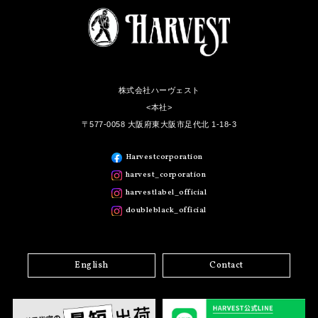
株式会社ハーヴェスト
<本社>
〒577-0058 大阪府東大阪市足代北 1-18-3
Harvestcorporation
harvest_corporation
harvestlabel_official
doubleblack_official
English
Contact