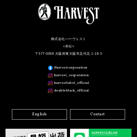
株式会社ハーヴェスト
<本社>
〒577-0058 大阪府東大阪市足代北 1-18-3
Harvestcorporation
harvest_corporation
harvestlabel_official
doubleblack_official
English
Contact