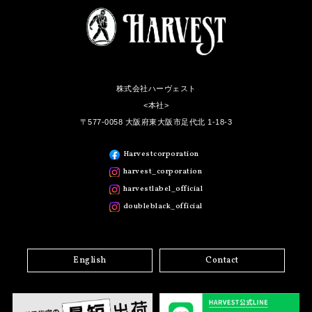
株式会社ハーヴェスト
<本社>
〒577-0058 大阪府東大阪市足代北 1-18-3
Harvestcorporation
harvest_corporation
harvestlabel_official
doubleblack_official
English
Contact