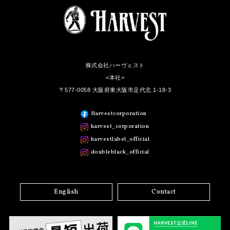
株式会社ハーヴェスト
<本社>
〒577-0058 大阪府東大阪市足代北 1-18-3
Harvestcorporation
harvest_corporation
harvestlabel_official
doubleblack_official
English
Contact