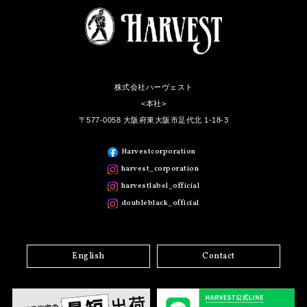
株式会社ハーヴェスト
<本社>
〒577-0058 大阪府東大阪市足代北 1-18-3
Harvestcorporation
harvest_corporation
harvestlabel_official
doubleblack_official
English
Contact