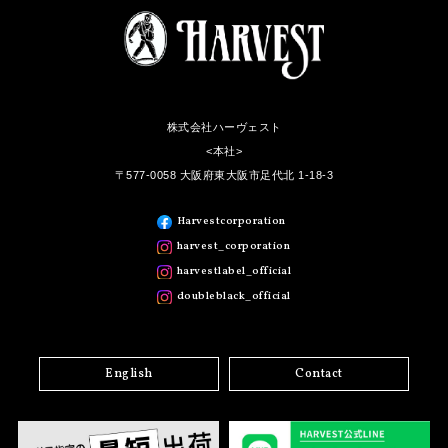
株式会社ハーヴェスト
<本社>
〒577-0058 大阪府東大阪市足代北 1-18-3
Harvestcorporation
harvest_corporation
harvestlabel_official
doubleblack_official
English
Contact