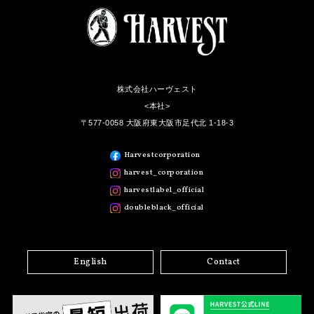
株式会社ハーヴェスト
<本社>
〒577-0058 大阪府東大阪市足代北 1-18-3
Harvestcorporation
harvest_corporation
harvestlabel_official
doubleblack_official
English
Contact