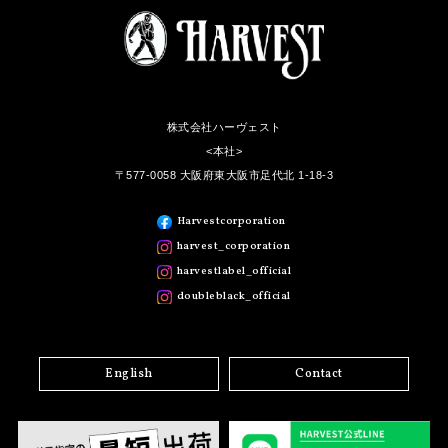
株式会社ハーヴェスト
<本社>
〒577-0058 大阪府東大阪市足代北 1-18-3
Harvestcorporation
harvest_corporation
harvestlabel_official
doubleblack_official
English
Contact