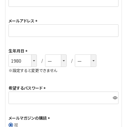
必
須
メールアドレス
)
(
必
須
生年月日
)
(
必
※設定すると変更できません
須
)
希望するパスワード
(
必
須
メールマガジンの購読
)
可
(