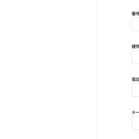
番
建
電
メ