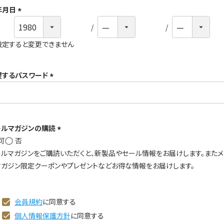
年月日
)
(
必
設定すると変更できません
須
)
望するパスワード
(
必
須
ールマガジンの購読
)
可
否
(
ールマガジンをご購読いただくと、新製品やセール情報をお届けします。また
必
マガジン限定クーポンやプレゼントなどお得な情報をお届けします。
須
)
会員規約
に同意する
個人情報保護方針
に同意する