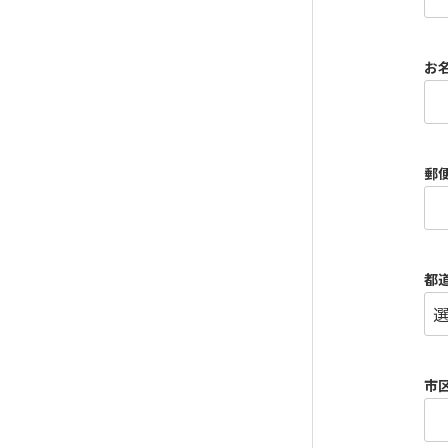
お
郵
都
市