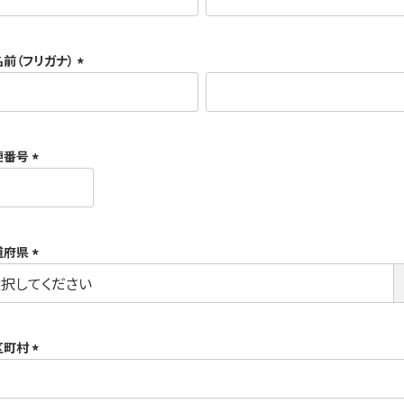
必
須
名前（フリガナ）
)
(
必
須
便番号
)
(
必
須
道府県
)
(
必
須
区町村
)
(
必