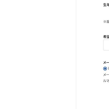
生
※
希
メ
メ
ル