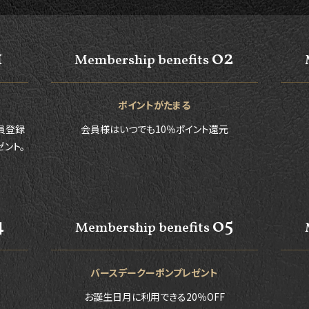
1
02
Membership benefits
ポイントがたまる
員登録
会員様はいつでも10％ポイント還元
ゼント。
4
05
Membership benefits
バースデークーポンプレゼント
お誕生日月に利用できる20％OFF