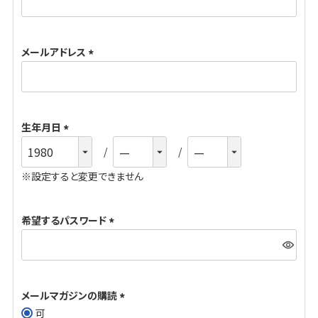
必
須
メールアドレス
)
(
必
須
生年月日
)
(
必
※設定すると変更できません
須
)
希望するパスワード
(
必
須
メールマガジンの購読
)
可
(