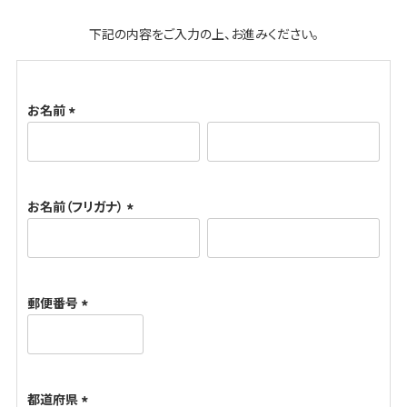
下記の内容をご入力の上、お進みください。
お名前
(
必
須
お名前（フリガナ）
)
(
必
須
郵便番号
)
(
必
須
都道府県
)