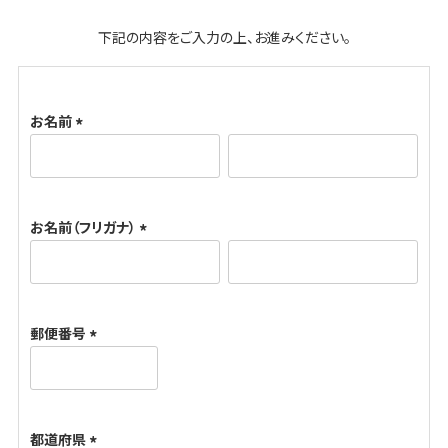
下記の内容をご入力の上、お進みください。
お名前
(
必
須
お名前（フリガナ）
)
(
必
須
郵便番号
)
(
必
須
都道府県
)