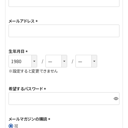
必
須
メールアドレス
)
(
必
須
生年月日
)
(
必
※設定すると変更できません
須
)
希望するパスワード
(
必
須
メールマガジンの購読
)
可
(