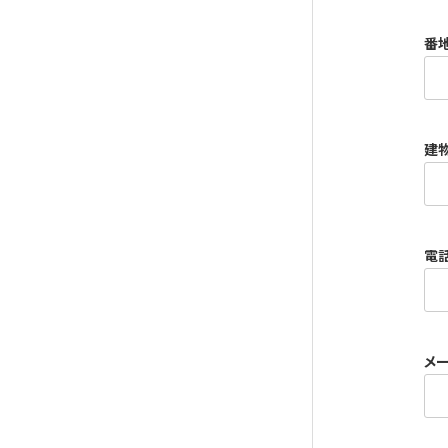
番
建
電
メ