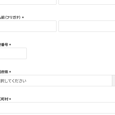
必
須
名前（フリガナ）
)
(
必
須
便番号
)
(
必
須
道府県
)
(
必
須
区町村
)
(
必