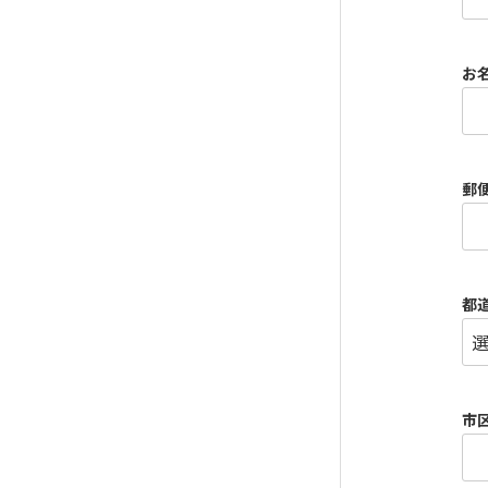
お
郵
都
市