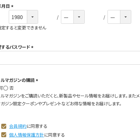
年月日
)
(
必
設定すると変更できません
須
)
望するパスワード
(
必
須
ールマガジンの購読
)
可
否
(
ールマガジンをご購読いただくと、新製品やセール情報をお届けします。また
必
マガジン限定クーポンやプレゼントなどお得な情報をお届けします。
須
)
会員規約
に同意する
個人情報保護方針
に同意する