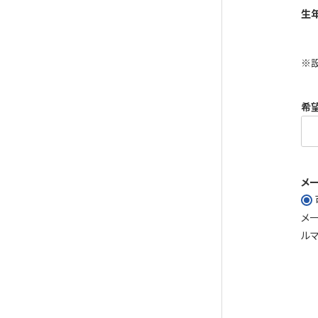
生
※
希
メ
メ
ル