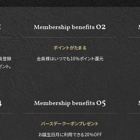
1
02
Membership benefits
ポイントがたまる
員登録
会員様はいつでも10％ポイント還元
ゼント。
4
05
Membership benefits
バースデークーポンプレゼント
お誕生日月に利用できる20％OFF