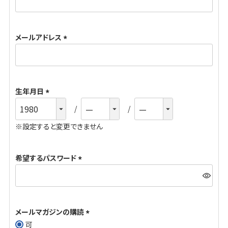
必
須
メールアドレス
)
(
必
須
生年月日
)
(
必
※設定すると変更できません
須
)
希望するパスワード
(
必
須
メールマガジンの購読
)
可
(