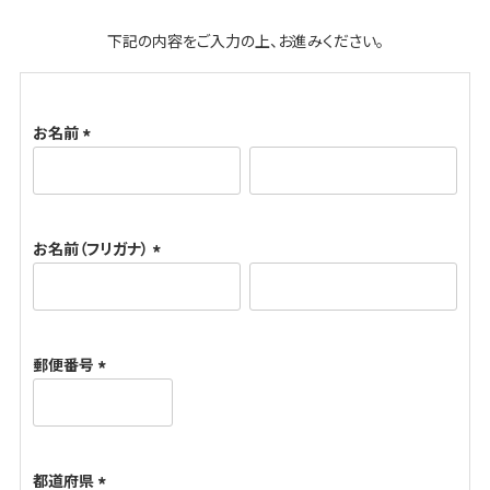
下記の内容をご入力の上、お進みください。
お名前
(
必
須
お名前（フリガナ）
)
(
必
須
郵便番号
)
(
必
須
都道府県
)