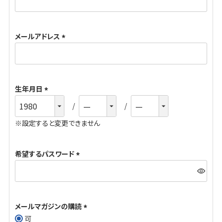
必
須
メールアドレス
)
(
必
須
生年月日
)
(
必
※設定すると変更できません
須
)
希望するパスワード
(
必
須
メールマガジンの購読
)
可
(