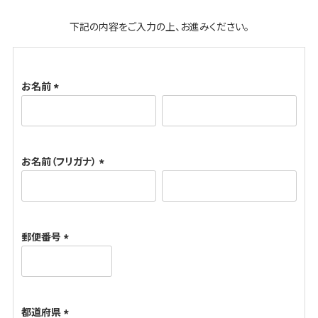
下記の内容をご入力の上、お進みください。
お名前
(
必
須
お名前（フリガナ）
)
(
必
須
郵便番号
)
(
必
須
都道府県
)