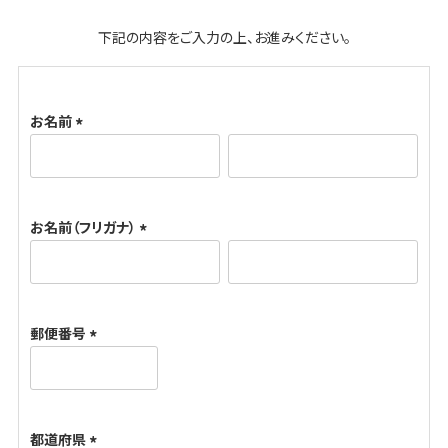
下記の内容をご入力の上、お進みください。
お名前
(
必
須
お名前（フリガナ）
)
(
必
須
郵便番号
)
(
必
須
都道府県
)