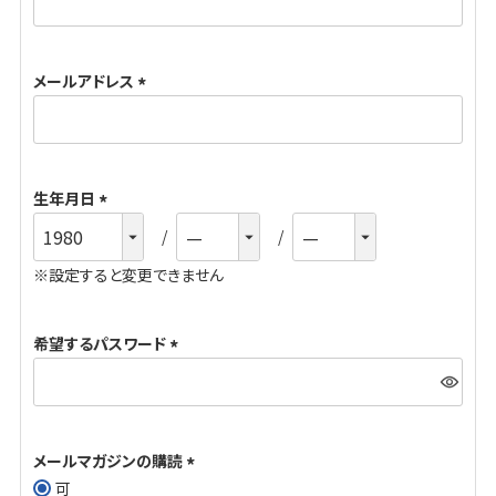
必
須
メールアドレス
)
(
必
須
生年月日
)
(
必
※設定すると変更できません
須
)
希望するパスワード
(
必
須
メールマガジンの購読
)
可
(