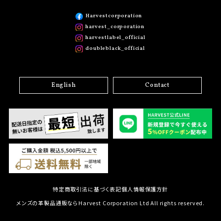
Harvestcorporation
harvest_corporation
harvestlabel_official
doubleblack_official
English
Contact
特定商取引法に基づく表記
個人情報保護方針
メンズの革製品通販ならHarvest Corporation Ltd All rights reserved.