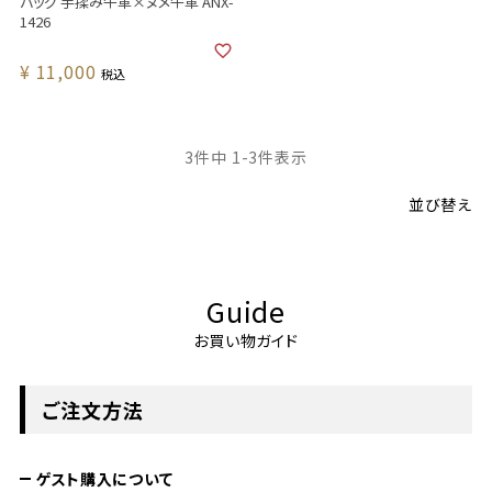
バッグ 手揉み牛革×ヌメ牛革 ANX-
1426
¥
11,000
税込
3
件中
1
-
3
件表示
並び替え
Guide
お買い物ガイド
ご注文方法
ゲスト購入について