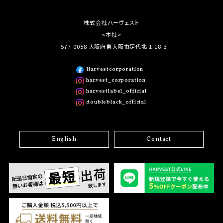
株式会社ハーヴェスト
<本社>
〒577-0058 大阪府東大阪市足代北 1-18-3
Harvestcorporation
harvest_corporation
harvestlabel_official
doubleblack_official
English
Contact