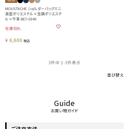
NEW
MOUSTACHE ショルダーバッグミニ
高密ポリエステル×杢調ポリエステ
ル×牛革 BET-0340
在庫切れ
¥
6,600
税込
3
件中
1
-
3
件表示
並び替え
Guide
お買い物ガイド
ご注文方法