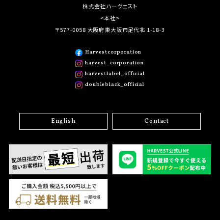
株式会社ハーヴェスト
<本社>
〒577-0058 大阪府東大阪市足代北 1-18-3
Harvestcorporation
harvest_corporation
harvestlabel_official
doubleblack_official
English
Contact