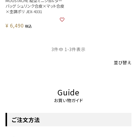
MOUSTACHE 縦型ミニショルダー
バッグ シュリンク合皮×マット合皮
×杢調ポリ JEX-4331
¥
6,490
税込
3
件中
1
-
3
件表示
並び替え
Guide
お買い物ガイド
ご注文方法