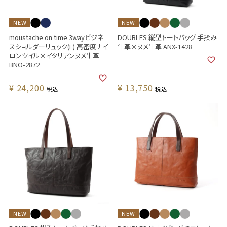
NEW
NEW
moustache on time 3wayビジネ
DOUBLES 縦型トートバッグ 手揉み
スショルダーリュック(L) 高密度ナイ
牛革×ヌメ牛革 ANX-1428
ロンツイル×イタリアンヌメ牛革
BNO-2872
¥
24,200
¥
13,750
税込
税込
NEW
NEW