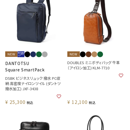
NEW
NEW
DOUBLES ミニボディバッグ 牛革
DANTOTSU
（アイロン加工) KLM-7710
Square SmartPack
DSBK ビジネスリュック 撥水 PC収
納 高密度ナイロンツイル (ダントツ
撥水加工) JXF-3438
¥
25,300
¥
12,100
税込
税込