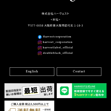
株式会社ハーヴェスト
<本社>
〒577-0058 大阪府東大阪市足代北 1-18-3
Harvestcorporation
harvest_corporation
harvestlabel_official
doubleblack_official
English
Contact