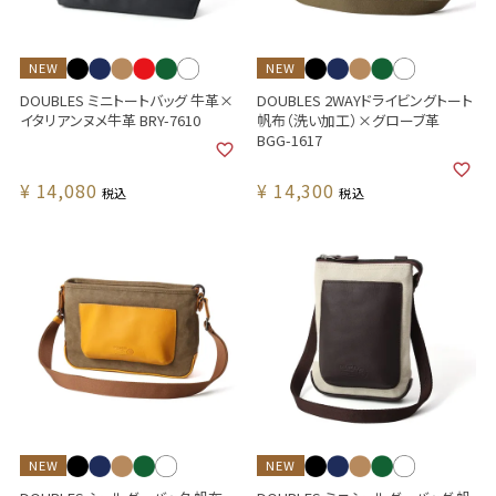
NEW
NEW
DOUBLES ミニトートバッグ 牛革×
DOUBLES 2WAYドライビングトート
イタリアンヌメ牛革 BRY-7610
帆布（洗い加工）×グローブ革
BGG-1617
¥
14,080
¥
14,300
税込
税込
NEW
NEW