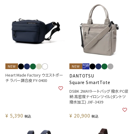
NEW
NEW
Heart Made Factory ウエストポー
DANTOTSU
チ ラバー調合皮 FY-0400
Square SmartTote
DSBK 2WAYトートバッグ 撥水 PC収
納 高密度ナイロンツイル(ダントツ
撥水加工) JXF-3439
¥
5,390
¥
20,900
税込
税込