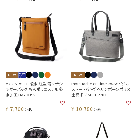
NEW
NEW
MOUSTACHE 撥水 縦型 薄マチショ
moustache on time 2WAYビジネ
ルダーバッグ 高密ポリエステル撥
ストートバッグ ヘリンボーンポリ×
水加工 BAY-0395
杢調ポリ MHB-2783
¥
7,700
¥
10,780
税込
税込