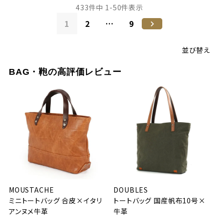
433
件中
1
-
50
件表示
1
2
…
9
並び替え
BAG・鞄の高評価レビュー
MOUSTACHE
DOUBLES
ミニトートバッグ 合皮×イタリ
トートバッグ 国産帆布10号×
アンヌメ牛革
牛革