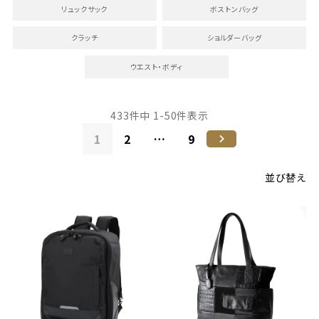
リュックサック
ボストンバッグ
クラッチ
ショルダーバッグ
ウエスト・ボディ
433
件中
1
-
50
件表示
1
2
…
9
並び替え