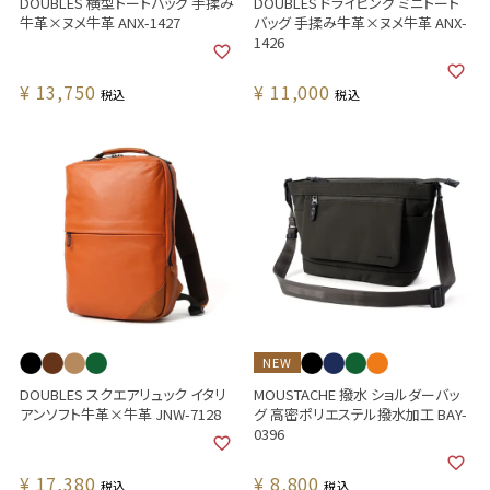
DOUBLES 横型トートバッグ 手揉み
DOUBLES ドライビング ミニトート
牛革×ヌメ牛革 ANX-1427
バッグ 手揉み牛革×ヌメ牛革 ANX-
1426
¥
13,750
¥
11,000
税込
税込
NEW
DOUBLES スクエアリュック イタリ
MOUSTACHE 撥水 ショルダーバッ
アンソフト牛革×牛革 JNW-7128
グ 高密ポリエステル撥水加工 BAY-
0396
¥
17,380
¥
8,800
税込
税込