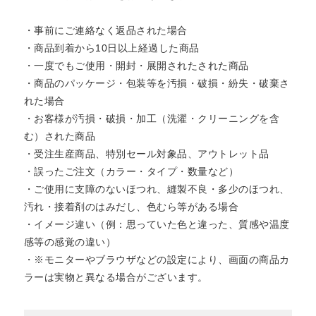
・事前にご連絡なく返品された場合
・商品到着から10日以上経過した商品
・一度でもご使用・開封・展開されたされた商品
・商品のパッケージ・包装等を汚損・破損・紛失・破棄さ
れた場合
・お客様が汚損・破損・加工（洗濯・クリーニングを含
む）された商品
・受注生産商品、特別セール対象品、アウトレット品
・誤ったご注文（カラー・タイプ・数量など）
・ご使用に支障のないほつれ、縫製不良・多少のほつれ、
汚れ・接着剤のはみだし、色むら等がある場合
・イメージ違い（例：思っていた色と違った、質感や温度
感等の感覚の違い）
・※モニターやブラウザなどの設定により、画面の商品カ
ラーは実物と異なる場合がございます。