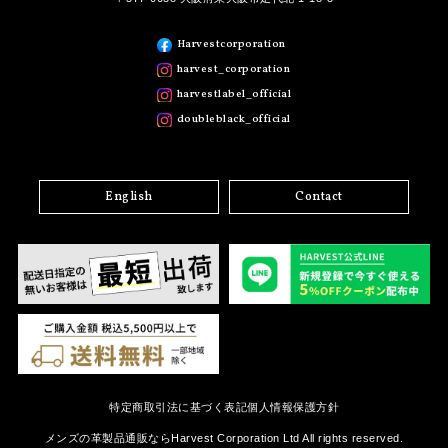
Harvestcorporation
harvest_corporation
harvestlabel_official
doubleblack_official
English
Contact
特定商取引法に基づく表記
個人情報保護方針
メンズの革製品通販ならHarvest Corporation Ltd All rights reserved.