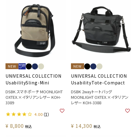
NEW
NEW
UNIVERSAL COLLECTION
UNIVERSAL COLLECTION
UsabilitySling-Mini
UsabilityTote-Compact
DSBK スマホポーチ MOONLIGHT
DSBK 2wayトートバッグ
OXTEX.×イタリアンレザー KOH-
MOONLIGHT OXTEX.×イタリアン
3389
レザー KOH-3388
4.00
（1）
¥
8,800
¥
14,300
税込
税込