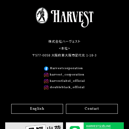
株式会社ハーヴェスト
<本社>
〒577-0058 大阪府東大阪市足代北 1-18-3
Harvestcorporation
harvest_corporation
harvestlabel_official
doubleblack_official
English
Contact