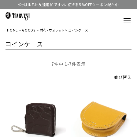
公式LINEお友達追加ですぐに使える5%OFFクーポン配布中
HOME
GOODS
財布・ウォレット
コインケース
コインケース
7
件中
1
-
7
件表示
並び替え