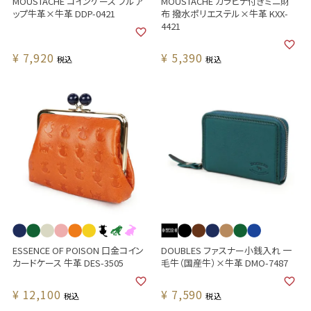
MOUSTACHE コインケース プルア
MOUSTACHE カラビナ付きミニ財
ップ牛革×牛革 DDP-0421
布 撥水ポリエステル×牛革 KXX-
4421
¥
7,920
¥
5,390
税込
税込
ESSENCE OF POISON 口金コイン
DOUBLES ファスナー小銭入れ 一
カードケース 牛革 DES-3505
毛牛（国産牛）×牛革 DMO-7487
¥
12,100
¥
7,590
税込
税込