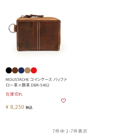
MOUSTACHE コインケース バッファ
ロー革×豚革 DBR-5402
在庫切れ
¥
8,250
税込
7
件中
1
-
7
件表示