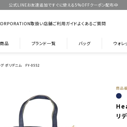
公式LINEお友達追加ですぐに使える5%OFFクーポン配布中
CORPORATION
取扱い店舗
ご利用ガイド
よくあるご質問
商品
ブランド一覧
バッグ
ウォレ
トバッグ ポリデニム FY-0552
商品
He
リデ