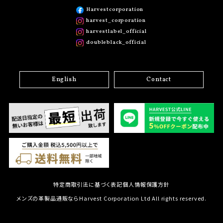
Harvestcorporation
harvest_corporation
harvestlabel_official
doubleblack_official
English
Contact
特定商取引法に基づく表記
個人情報保護方針
メンズの革製品通販ならHarvest Corporation Ltd All rights reserved.