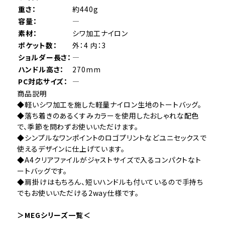
重さ：
約440g
容量：
―
素材：
シワ加工ナイロン
ポケット数：
外：4 内：3
ショルダー長さ：
―
ハンドル高さ：
270mm
PC対応サイズ：
―
商品説明
◆軽いシワ加工を施した軽量ナイロン生地のトートバッグ。
◆落ち着きのあるくすみカラーを使用したおしゃれな配色
で、季節を問わずお使いいただけます。
◆シンプルなワンポイントのロゴプリントなどユニセックスで
使えるデザインに仕上げています。
◆A4クリアファイルがジャストサイズで入るコンパクトなト
ートバッグです。
◆肩掛けはもちろん、短いハンドルも付いているので手持ち
でもお使いいただける2way仕様です。
＞MEGシリーズ一覧＜