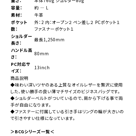
重さ：
本体760g ショルダー80g
容量：
約 ― L
素材：
牛革
ポケット
外：2 内：オープン２ ペン差し２ PCポケット１
数：
ファスナーポケット１
ショルダー
最長1,250mm
長さ：
ハンドル高
80mm
さ：
PC対応サ
13inch
イズ：
商品説明
◆味わい深いツヤのある上質なオイルレザーを贅沢に使用
した、使い勝手の良い薄マチサイズのビジネスバッグです。
◆ショルダーベルトがついているので、肩から下げる事で両
手が自由になります。
◆ファスナーに付属している引き手はリングの輪が大きいの
で引きやすい仕様になっています。
＞BCGシリーズ一覧＜