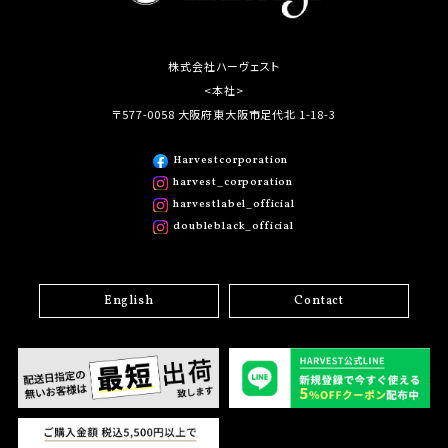
株式会社ハーヴェスト
<本社>
〒577-0058 大阪府東大阪市足代北 1-18-3
Harvestcorporation
harvest_corporation
harvestlabel_official
doubleblack_official
English
Contact