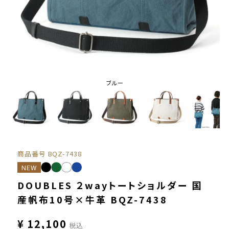
ブルー
商品番号
BQZ-7438
NEW
DOUBLES ２wayトートショルダー 国
産帆布10号×牛革 BQZ-7438
¥
12,100
税込